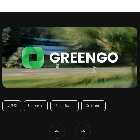
UI/UX
Лендинг
Разработка
Creatium