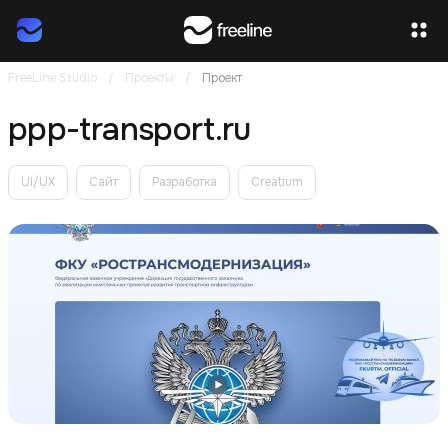
FreeLine Studio
/
Проекты
/
Проект
ppp-transport.ru
UI/UX
Сайт
Разработка
Creatium