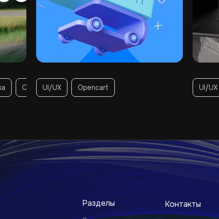
ка
Creatium
UI/UX
Opencart
UI/UX
Разделы
Контакты