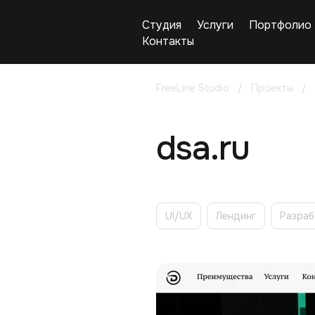
Студия
Услуги
Портфолио
Контакты
FreeLine Studio
/
Проекты
/
dsa.ru
UI/UX
Лендинг
Разраб