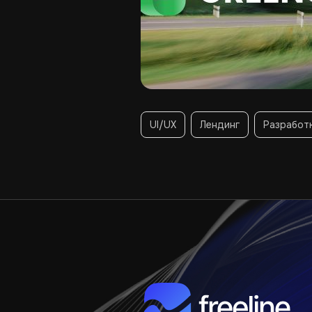
UI/UX
Лендинг
Разработ