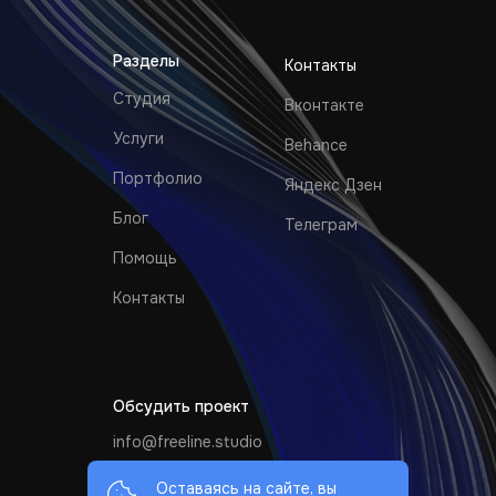
Разделы
Контакты
Студия
Вконтакте
Услуги
Behance
Портфолио
Яндекс Дзен
Блог
Телеграм
Помощь
Контакты
Обсудить проект
info@freeline.studio
+7 (499) 110-30-63
Оставаясь на сайте, вы