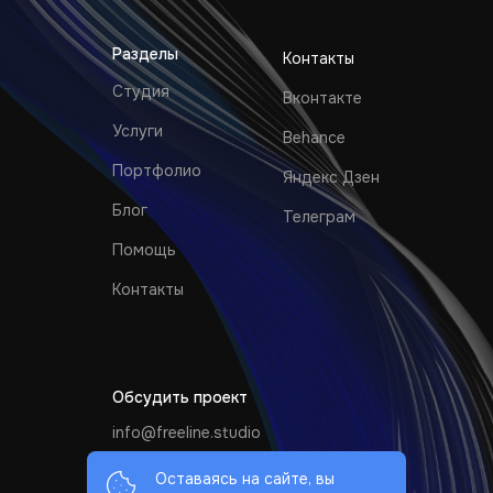
Разделы
Контакты
Студия
Вконтакте
Услуги
Behance
Портфолио
Яндекс Дзен
Блог
Телеграм
Помощь
Контакты
Обсудить проект
info@freeline.studio
+7 (499) 110-30-63
Оставаясь на сайте, вы